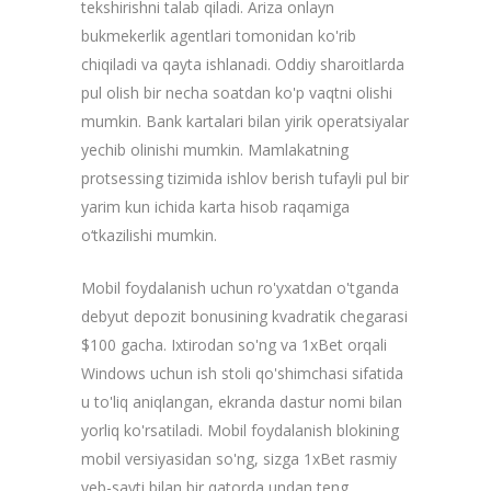
tekshirishni talab qiladi. Ariza onlayn
bukmekerlik agentlari tomonidan ko'rib
chiqiladi va qayta ishlanadi. Oddiy sharoitlarda
pul olish bir necha soatdan ko'p vaqtni olishi
mumkin. Bank kartalari bilan yirik operatsiyalar
yechib olinishi mumkin. Mamlakatning
protsessing tizimida ishlov berish tufayli pul bir
yarim kun ichida karta hisob raqamiga
o‘tkazilishi mumkin.
Mobil foydalanish uchun ro'yxatdan o'tganda
debyut depozit bonusining kvadratik chegarasi
$100 gacha. Ixtirodan so'ng va 1xBet orqali
Windows uchun ish stoli qo'shimchasi sifatida
u to'liq aniqlangan, ekranda dastur nomi bilan
yorliq ko'rsatiladi. Mobil foydalanish blokining
mobil versiyasidan so'ng, sizga 1xBet rasmiy
veb-sayti bilan bir qatorda undan teng