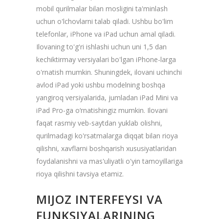
mobil qurilmalar bilan mosligini ta'minlash
uchun o'lchovlarni talab qiladi. Ushbu bo'lim
telefonlar, iPhone va iPad uchun amal qiladi.
Ilovaning to'g'ri ishlashi uchun uni 1,5 dan
kechiktirmay versiyalari bo'lgan iPhone-larga
o'rnatish mumkin. Shuningdek, ilovani uchinchi
avlod iPad yoki ushbu modelning boshqa
yangiroq versiyalarida, jumladan iPad Mini va
iPad Pro-ga o‘rnatishingiz mumkin. Ilovani
faqat rasmiy veb-saytdan yuklab olishni,
qurilmadagi ko'rsatmalarga diqqat bilan rioya
qilishni, xavflarni boshqarish xususiyatlaridan
foydalanishni va mas'uliyatli o'yin tamoyillariga
rioya qilishni tavsiya etamiz.
MIJOZ INTERFEYSI VA
FUNKSIYALARINING