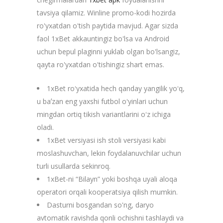
tavsiya qilamiz. Winline promo-kodi hozirda
ro'yxatdan o'tish paytida mavjud.
Agar sizda
faol 1xBet akkauntingiz bo'lsa va Android
uchun bepul plaginni yuklab olgan bo'lsangiz,
qayta ro'yxatdan o'tishingiz shart emas.
1xBet roʻyxatida hech qanday yangilik yoʻq,
u baʼzan eng yaxshi futbol oʻyinlari uchun
mingdan ortiq tikish variantlarini oʻz ichiga
oladi.
1xBet versiyasi ish stoli versiyasi kabi
moslashuvchan, lekin foydalanuvchilar uchun
turli usullarda sekinroq.
1xBet-ni “Bilayn” yoki boshqa uyali aloqa
operatori orqali kooperatsiya qilish mumkin.
Dasturni bosgandan so'ng, daryo
avtomatik ravishda qonli ochishni tashlaydi va