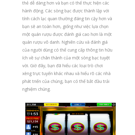
thẻ dễ dàng hơn và bạn có thể thực hiện các
hành động. Các sòng bạc được thành lập với
tính cách lạc quan thường đáng tin cậy hơn và
bạn sẽ an toàn hơn, giống như việc lựa chọn
một quán rượu được đánh giá cao hơn là một
quán rượu vô danh. Nghiên cứu và đánh giá
của người dùng có thể cung cấp thông tin hữu
ích về sự chân thành của một sòng bạc tuyệt
vời. Giờ đây, bạn đã hiểu các loại trò chơi
xèng trực tuyến khác nhau và hiểu rõ các nhà
phát triển của chúng, bạn có thể bắt đầu trải
nghiệm chúng.