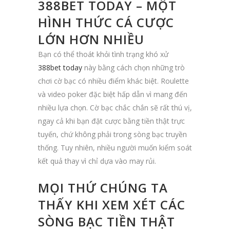
388BET TODAY – MỘT
HÌNH THỨC CÁ CƯỢC
LỚN HƠN NHIỀU
Bạn có thể thoát khỏi tình trạng khó xử
388bet today
này bằng cách chọn những trò
chơi cờ bạc có nhiều điểm khác biệt. Roulette
và video poker đặc biệt hấp dẫn vì mang đến
nhiều lựa chọn. Cờ bạc chắc chắn sẽ rất thú vị,
ngay cả khi bạn đặt cược bằng tiền thật trực
tuyến, chứ không phải trong sòng bạc truyền
thống. Tuy nhiên, nhiều người muốn kiểm soát
kết quả thay vì chỉ dựa vào may rủi.
MỌI THỨ CHÚNG TA
THẤY KHI XEM XÉT CÁC
SÒNG BẠC TIỀN THẬT