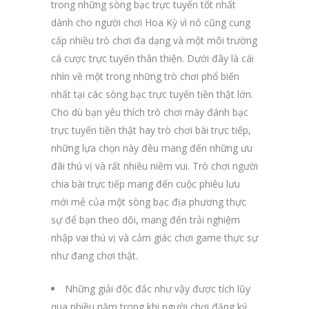
trong những sòng bạc trực tuyến tốt nhất
dành cho người chơi Hoa Kỳ vì nó cũng cung
cấp nhiều trò chơi đa dạng và một môi trường
cá cược trực tuyến thân thiện. Dưới đây là cái
nhìn về một trong những trò chơi phổ biến
nhất tại các sòng bạc trực tuyến tiền thật lớn.
Cho dù bạn yêu thích trò chơi máy đánh bạc
trực tuyến tiền thật hay trò chơi bài trực tiếp,
những lựa chọn này đều mang đến những ưu
đãi thú vị và rất nhiều niềm vui. Trò chơi người
chia bài trực tiếp mang đến cuộc phiêu lưu
mới mẻ của một sòng bạc địa phương thực
sự để bạn theo dõi, mang đến trải nghiệm
nhập vai thú vị và cảm giác chơi game thực sự
như đang chơi thật.
Những giải độc đắc như vậy được tích lũy
qua nhiều năm trong khi người chơi đăng ký