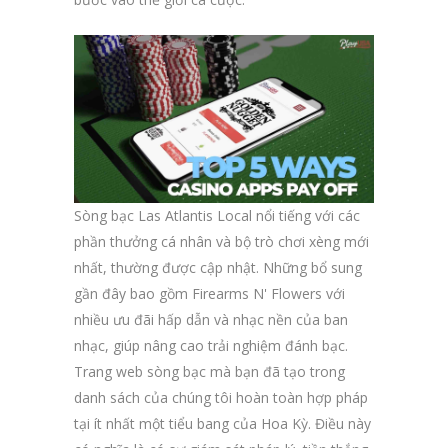
Sòng bạc Las Atlantis Local nổi tiếng với các
phần thưởng cá nhân và bộ trò chơi xèng mới
nhất, thường được cập nhật. Những bổ sung
gần đây bao gồm Firearms N' Flowers với
nhiều ưu đãi hấp dẫn và nhạc nền của ban
nhạc, giúp nâng cao trải nghiệm đánh bạc.
Trang web sòng bạc mà bạn đã tạo trong
danh sách của chúng tôi hoàn toàn hợp pháp
tại ít nhất một tiểu bang của Hoa Kỳ. Điều này