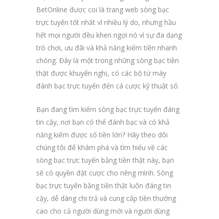
BetOnline được coi là trang web sòng bạc
trực tuyến tốt nhất vì nhiều lý do, nhưng hầu
hết mọi người đều khen ngợi nó vì sự đa dạng
trò chơi, ưu đãi và khả năng kiếm tiền nhanh
chóng. Đây là một trong những sòng bạc tiền
thật được khuyến nghị, có các bộ từ máy
đánh bạc trực tuyến đến cá cược kỹ thuật số.
Bạn đang tìm kiếm sòng bạc trực tuyến đáng
tin cậy, nơi bạn có thể đánh bạc và có khả
năng kiếm được số tiền lớn? Hãy theo dõi
chúng tôi để khám phá và tìm hiểu về các
sòng bạc trực tuyến bằng tiền thật này, bạn
sẽ có quyền đặt cược cho riêng mình. Sòng
bạc trực tuyến bằng tiền thật luôn đáng tin
cậy, dễ dàng chi trả và cung cấp tiền thưởng
cao cho cả người dùng mới và người dùng