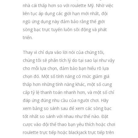
nhà cái thấp hơn so với roulette Mỹ. Nhờ việc
liên tục áp dụng các giới hạn mới nhất, đội
ngũ ứng dụng này đảm bảo rằng thế giới
sòng bạc trực tuyến luôn sôi động và phát
triển.
Thay vì chỉ dựa vào lời nói của chúng tôi,
chúng tôi sẽ phân tích lý do tại sao lại như vậy
cho mỗi lựa chọn, đảm bảo bạn hiểu rõ lựa
chọn đó. Một số tính năng có mức giảm giá
thấp hơn những tính năng khác, một số cung
cấp tỷ lệ thanh toán nhanh hơn, và một số chỉ
đáp ứng đúng nhu cầu của người chơi. Hãy
xem bảng so sánh sau để xem các sòng bạc
tốt nhất so sánh với nhau như thế nào. Đặt
cược vào đội thể thao bạn yêu thích hoặc chơi
roulette trực tiếp hoặc blackjack trực tiếp trên