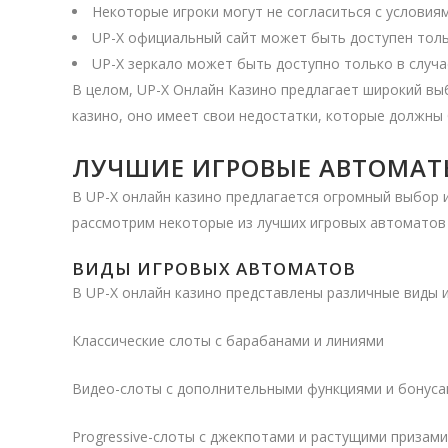
Некоторые игроки могут не согласиться с услови
UP-X официальный сайт может быть доступен толь
UP-X зеркало может быть доступно только в случа
В целом, UP-X Онлайн Казино предлагает широкий вы
казино, оно имеет свои недостатки, которые должны
ЛУЧШИЕ ИГРОВЫЕ АВТОМАТ
В UP-X онлайн казино предлагается огромный выбор и
рассмотрим некоторые из лучших игровых автоматов и
ВИДЫ ИГРОВЫХ АВТОМАТОВ
В UP-X онлайн казино представлены различные виды 
Классические слоты с барабанами и линиями
Видео-слоты с дополнительными функциями и бонус
Progressive-слоты с джекпотами и растущими призами