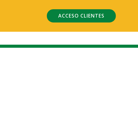
ACCESO CLIENTES