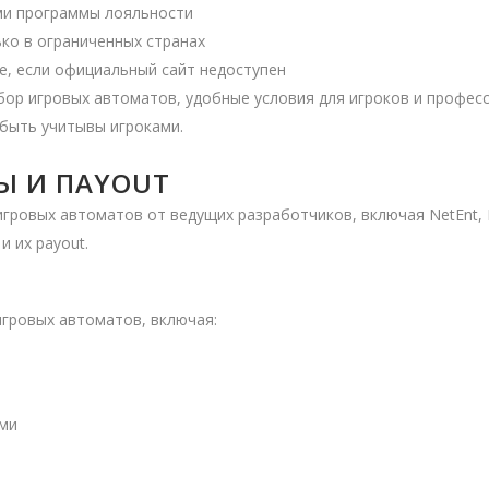
ями программы лояльности
ко в ограниченных странах
е, если официальный сайт недоступен
бор игровых автоматов, удобные условия для игроков и профес
 быть учитывы игроками.
Ы И ПAYOUT
гровых автоматов от ведущих разработчиков, включая NetEnt, M
 их payout.
игровых автоматов, включая:
ами