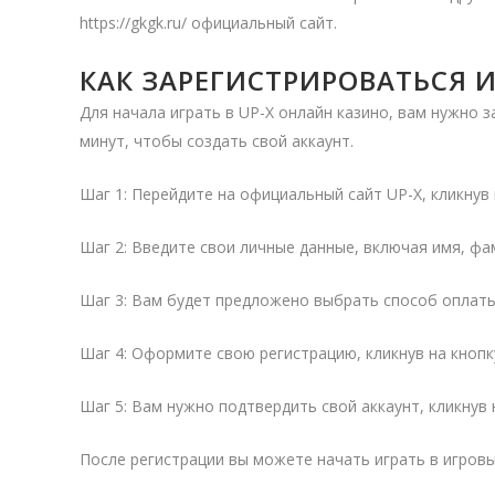
https://gkgk.ru/ официальный сайт.
КАК ЗАРЕГИСТРИРОВАТЬСЯ И
Для начала играть в UP-X онлайн казино, вам нужно з
минут, чтобы создать свой аккаунт.
Шаг 1: Перейдите на официальный сайт UP-X, кликнув н
Шаг 2: Введите свои личные данные, включая имя, ф
Шаг 3: Вам будет предложено выбрать способ оплаты 
Шаг 4: Оформите свою регистрацию, кликнув на кнопк
Шаг 5: Вам нужно подтвердить свой аккаунт, кликнув
После регистрации вы можете начать играть в игровы