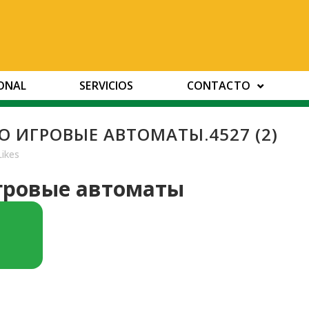
IONAL
SERVICIOS
CONTACTO
 ИГРОВЫЕ АВТОМАТЫ.4527 (2)
Likes
игровые автоматы