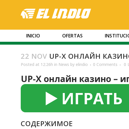
INICIO
OFERTAS
INSTITUC
22 NOV
UP-X ОНЛАЙН КАЗИНО
Posted at 12:26h
in
News
by
elindio
0 Comments
0
UP-X онлайн казино – 
▶️ ИГРАТЬ
СОДЕРЖИМОЕ