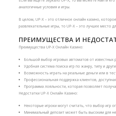
Если вы ищете зеркало UP-X, то вы можете найти его
аналогичные условия и игры.
В целом, UP-X – это отличное онлайн казино, которо
развлекательные игры, то UP-X – это лучшее место дл
ПРЕИМУЩЕСТВА И НЕДОСТАТ
Преимущества UP-X Онлайн Казино:
Большой выбор игровых автоматов от известных ра
Удобная система поиска игр по жанру, типу и дру
Возможность играть на реальные деньги или в те
Профессиональная поддержка клиентов, доступная
Программа лояльности, которая позволяет получ
Недостатки UP-X Онлайн Казино:
Некоторые игроки могут считать, что выбор игр о
Минимальный депозит может быть высоким для не