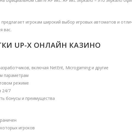
 на официальном сайте AP икс. AP икс зеркало – это зеркало оф
е предлагает игрокам широкий выбор игровых автоматов и отлич
я вас.
КИ UP-X ОНЛАЙН КАЗИНО
зработчиков, включая NetEnt, Microgaming и другие
гим параметрам
стовом режиме
 24/7
ать бонусы и преимущества
граничен
которых игроков