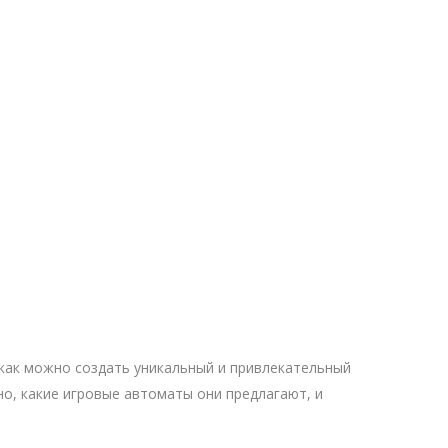
 как можно создать уникальный и привлекательный
но, какие игровые автоматы они предлагают, и