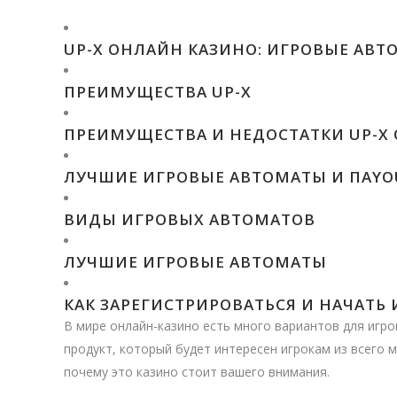
UP-X ОНЛАЙН КАЗИНО: ИГРОВЫЕ АВ
ПРЕИМУЩЕСТВА UP-X
ПРЕИМУЩЕСТВА И НЕДОСТАТКИ UP-X
ЛУЧШИЕ ИГРОВЫЕ АВТОМАТЫ И ПAYO
ВИДЫ ИГРОВЫХ АВТОМАТОВ
ЛУЧШИЕ ИГРОВЫЕ АВТОМАТЫ
КАК ЗАРЕГИСТРИРОВАТЬСЯ И НАЧАТЬ 
В мире онлайн-казино есть много вариантов для игрок
продукт, который будет интересен игрокам из всего 
почему это казино стоит вашего внимания.