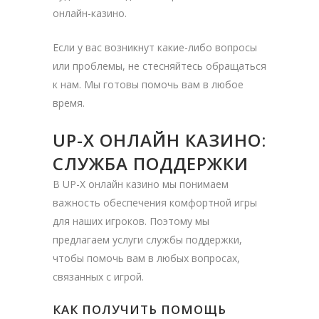
онлайн-казино.
Если у вас возникнут какие-либо вопросы
или проблемы, не стесняйтесь обращаться
к нам. Мы готовы помочь вам в любое
время.
UP-X ОНЛАЙН КАЗИНО:
СЛУЖБА ПОДДЕРЖКИ
В UP-X онлайн казино мы понимаем
важность обеспечения комфортной игры
для наших игроков. Поэтому мы
предлагаем услуги службы поддержки,
чтобы помочь вам в любых вопросах,
связанных с игрой.
КАК ПОЛУЧИТЬ ПОМОЩЬ