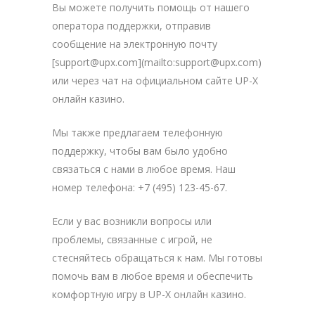
Вы можете получить помощь от нашего
оператора поддержки, отправив
сообщение на электронную почту
[support@upx.com](mailto:support@upx.com)
или через чат на официальном сайте UP-X
онлайн казино.
Мы также предлагаем телефонную
поддержку, чтобы вам было удобно
связаться с нами в любое время. Наш
номер телефона: +7 (495) 123-45-67.
Если у вас возникли вопросы или
проблемы, связанные с игрой, не
стесняйтесь обращаться к нам. Мы готовы
помочь вам в любое время и обеспечить
комфортную игру в UP-X онлайн казино.