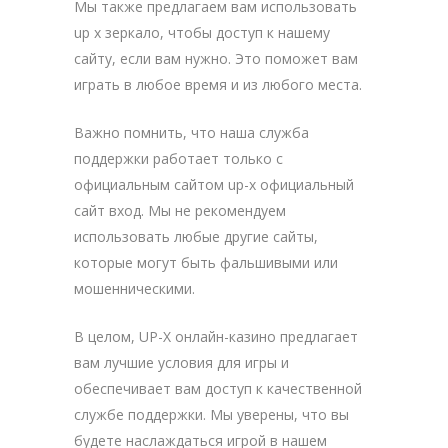
Мы также предлагаем вам использовать
up x зеркало, чтобы доступ к нашему
сайту, если вам нужно. Это поможет вам
играть в любое время и из любого места.
Важно помнить, что наша служба
поддержки работает только с
официальным сайтом up-x официальный
сайт вход. Мы не рекомендуем
использовать любые другие сайты,
которые могут быть фальшивыми или
мошенническими.
В целом, UP-X онлайн-казино предлагает
вам лучшие условия для игры и
обеспечивает вам доступ к качественной
службе поддержки. Мы уверены, что вы
будете наслаждаться игрой в нашем