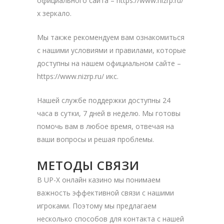
официального сайта – https://www.nizrp.ru/
x зеркало.
Мы также рекомендуем вам ознакомиться
с нашими условиями и правилами, которые
доступны на нашем официальном сайте –
https://www.nizrp.ru/ икс.
Нашей службе поддержки доступны 24
часа в сутки, 7 дней в неделю. Мы готовы
помочь вам в любое время, отвечая на
ваши вопросы и решая проблемы.
МЕТОДЫ СВЯЗИ
В UP-X онлайн казино мы понимаем
важность эффективной связи с нашими
игроками. Поэтому мы предлагаем
несколько способов для контакта с нашей