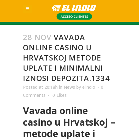
28 NOV
VAVADA
ONLINE CASINO U
HRVATSKOJ METODE
UPLATE I MINIMALNI
IZNOSI DEPOZITA.1334
Posted at 20:18h
in
News
by
elindio
0
Comments
0
Likes
Vavada online
casino u Hrvatskoj –
metode uplate i