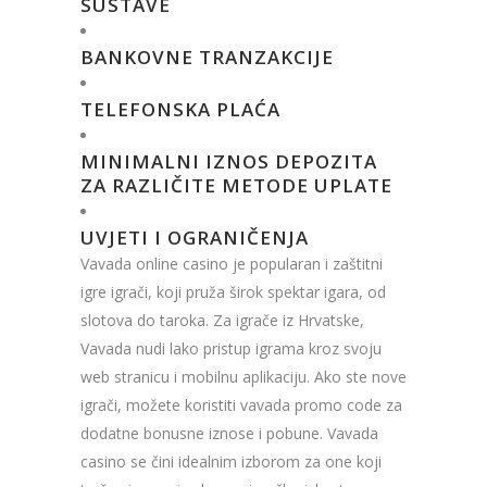
SUSTAVE
BANKOVNE TRANZAKCIJE
TELEFONSKA PLAĆA
MINIMALNI IZNOS DEPOZITA
ZA RAZLIČITE METODE UPLATE
UVJETI I OGRANIČENJA
Vavada online casino je popularan i zaštitni
igre igrači, koji pruža širok spektar igara, od
slotova do taroka. Za igrače iz Hrvatske,
Vavada nudi lako pristup igrama kroz svoju
web stranicu i mobilnu aplikaciju. Ako ste nove
igrači, možete koristiti vavada promo code za
dodatne bonusne iznose i pobune. Vavada
casino se čini idealnim izborom za one koji