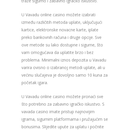
traže sigurno i zabavno igračko iskustvo.
U Vavadu online casino možete izabrati
između različitih metoda uplate, uključujući
kartice, elektronske novacne karte, iplate
preko bankovnih računa i druge opcije. Sve
ove metode su lako dostupne i sigurne, što
vam omogućava da uplatite brzo i bez
problema. Minimalni iznos depozita u Vavadu
varira ovisno o izabranoj metodi uplate, ali u
većinu slučajeva je dovoljno samo 10 kuna za
početak igara.
U Vavadu online casino možete pronaći sve
što potrebno za zabavno igračko iskustvo. S
vavada casino imate pristup najnovijim
igrama, sigurnim platformama i pružajućim se
bonusima. Slijedite upute za uplatu i počnite