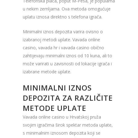
Telefonska plaća, poput M-Pesa, je popularna
u nekim zemljama. Ova metoda omogućuje
uplatu iznosa direktno s telefona igrača.
Minimalni iznos depozita varira ovisno o
izabranoj metodi uplate. Vavada online
casino, vavada hr i vavada casino obično
zahtijevaju minimalni iznos od 10 kuna, ali to
može varirati u zavisnosti od lokacije igrača i
izabrane metode uplate.
MINIMALNI IZNOS
DEPOZITA ZA RAZLIČITE
METODE UPLATE
Vavada online casino u Hrvatskoj pruža
svojim igračima širok spektar metoda uplate,
s minimalnim iznosom depozita koji se