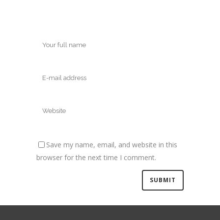
Save my name, email, and website in this
browser for the next time I comment.