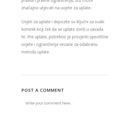
pravila i pravne ograničenja, što može
značajno utjecati na uvjete za uplate.
Uvjeti za uplate i depozite su ključni za svaki
korisnik koji želi da se uplate izvrši u vavada
hr. Pre uplate, potrebno je provjeriti specifične
uvjete i ograničenja vezane za odabranu
metodu uplate.
POST A COMMENT