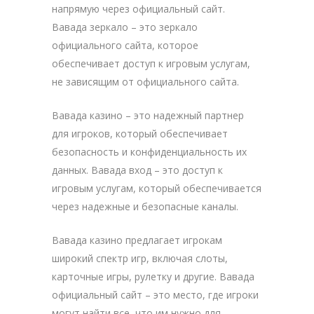
напрямую через официальный сайт.
Вавада зеркало – это зеркало
официального сайта, которое
обеспечивает доступ к игровым услугам,
не зависящим от официального сайта.
Вавада казино – это надежный партнер
для игроков, который обеспечивает
безопасность и конфиденциальность их
данных. Вавада вход – это доступ к
игровым услугам, который обеспечивается
через надежные и безопасные каналы.
Вавада казино предлагает игрокам
широкий спектр игр, включая слоты,
карточные игры, рулетку и другие. Вавада
официальный сайт – это место, где игроки
могут найти все, что им нужно для