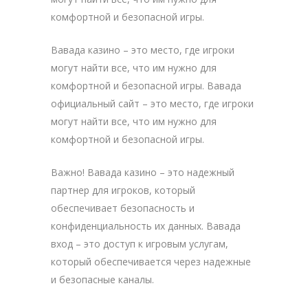
комфортной и безопасной игры.
Вавада казино – это место, где игроки
могут найти все, что им нужно для
комфортной и безопасной игры. Вавада
официальный сайт – это место, где игроки
могут найти все, что им нужно для
комфортной и безопасной игры.
Важно! Вавада казино – это надежный
партнер для игроков, который
обеспечивает безопасность и
конфиденциальность их данных. Вавада
вход – это доступ к игровым услугам,
который обеспечивается через надежные
и безопасные каналы.