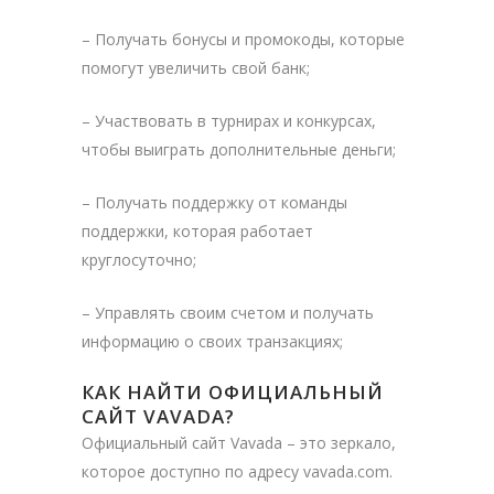
– Получать бонусы и промокоды, которые
помогут увеличить свой банк;
– Участвовать в турнирах и конкурсах,
чтобы выиграть дополнительные деньги;
– Получать поддержку от команды
поддержки, которая работает
круглосуточно;
– Управлять своим счетом и получать
информацию о своих транзакциях;
КАК НАЙТИ ОФИЦИАЛЬНЫЙ
САЙТ VAVADA?
Официальный сайт Vavada – это зеркало,
которое доступно по адресу vavada.com.