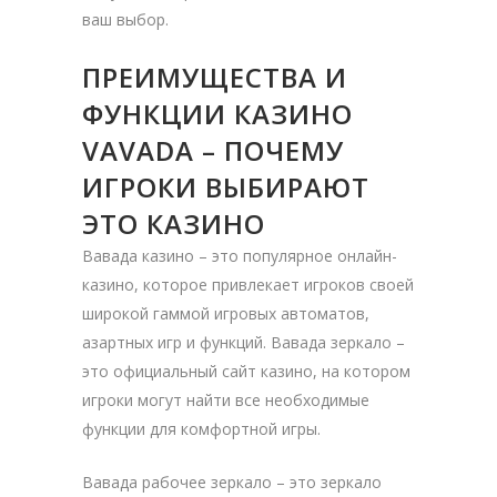
ваш выбор.
ПРЕИМУЩЕСТВА И
ФУНКЦИИ КАЗИНО
VAVADA – ПОЧЕМУ
ИГРОКИ ВЫБИРАЮТ
ЭТО КАЗИНО
Вавада казино – это популярное онлайн-
казино, которое привлекает игроков своей
широкой гаммой игровых автоматов,
азартных игр и функций. Вавада зеркало –
это официальный сайт казино, на котором
игроки могут найти все необходимые
функции для комфортной игры.
Вавада рабочее зеркало – это зеркало