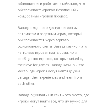
обновляется и работает стабильно, что
обеспечивает игрокам безопасный и
комфортный игровой процесс.
Вавада вход – это доступ к игровым
автоматам и азартным играм, который
обеспечивается через зеркало
официального сайта. Вавада казино – это
не только игровая платформа, но и
сообщество игроков, которые united by
their love for games. Вавада казино – это
место, где игроки могут найти друзей,
partager their experiences and learn from
each other.
Вавада официальный сайт – это место, где
игроки могут найти все, что им нужно для