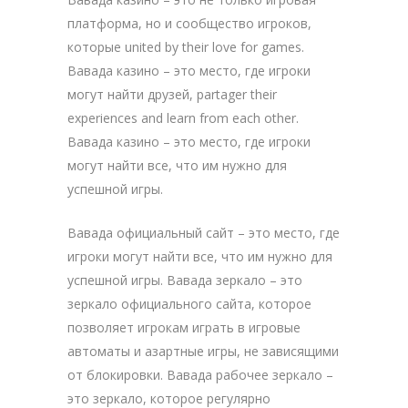
платформа, но и сообщество игроков,
которые united by their love for games.
Вавада казино – это место, где игроки
могут найти друзей, partager their
experiences and learn from each other.
Вавада казино – это место, где игроки
могут найти все, что им нужно для
успешной игры.
Вавада официальный сайт – это место, где
игроки могут найти все, что им нужно для
успешной игры. Вавада зеркало – это
зеркало официального сайта, которое
позволяет игрокам играть в игровые
автоматы и азартные игры, не зависящими
от блокировки. Вавада рабочее зеркало –
это зеркало, которое регулярно