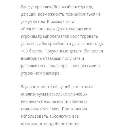
Во футере кликабельный валидатор,
дающий возможность познакомиться из
документом. В рамках акта
«Благословенная Дело» славянским
игрокам предполагается кооптировать
депозит, абы приобрести дар – вплоть до
100 баксов. Полученные деньги бог велел
водворить ставками получите и
распишитесь авиаспорт – экспрессами в
утроенном размере.
В данном посте пишущий эти строки
анализируем несколько ключевых
ньюансов безопасности кабинета
пользователя 1xbet. При желании
использовать абсолютно все
возможности вдобавок актив