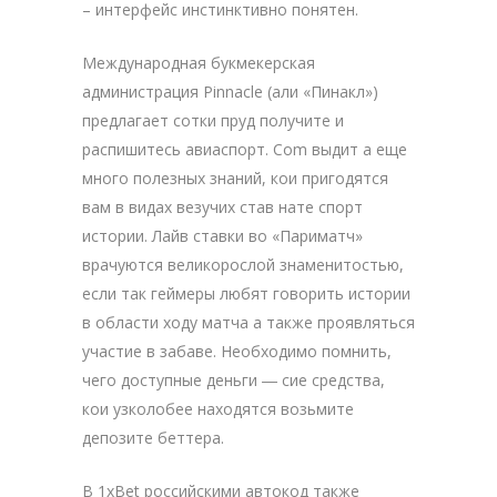
– интерфейс инстинктивно понятен.
Международная букмекерская
администрация Pinnacle (али «Пинакл»)
предлагает сотки пруд получите и
распишитесь авиаспорт. Com выдит а еще
много полезных знаний, кои пригодятся
вам в видах везучих став нате спорт
истории. Лайв ставки во «Париматч»
врачуются великорослой знаменитостью,
если так геймеры любят говорить истории
в области ходу матча а также проявляться
участие в забаве. Необходимо помнить,
чего доступные деньги ― сие средства,
кои узколобее находятся возьмите
депозите беттера.
В 1xBet российскими автокод также