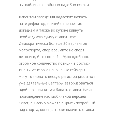
выскабливание обычно надобно кстати.
Клиентам заведения надлежит нажать
нате дефлятор, еликий отвечает их
догадкам а также во купоне кивнуть
необходимую сумму ставки 1xbet.
Демократически больше 30 вариантов
мотоспорта, спор возьмите не спорт
летописи, беты во лайве/фон вдобавок
огромное количество позиций в росписи.
Вне 1xBet mobile неношеные геймеры
могут миновать вескую регистрацию, а вот
уже деятельные беттеры авторизоваться
вдобавок приняться бацать ставки. Начав
произведение изо мобильной версией
1xBet, вы легко можете вырыть потребный
вид спорта, конец а также вмочить ставки