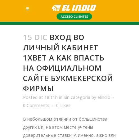
15 DIC
ВХОД ВО
ЛИЧНЫЙ КАБИНЕТ
1XBET А КАК ВПАСТЬ
НА ОФИЦИАЛЬНОМ
САЙТЕ БУКМЕКЕРСКОЙ
ФИРМЫ
Posted at 18:11h
in
Sin categoría
by
elindio
0 Comments
0
Likes
В небольшом отличии от большинства
других БК, на этом месте учтены
доверительные ставки. А именно, ажно зли