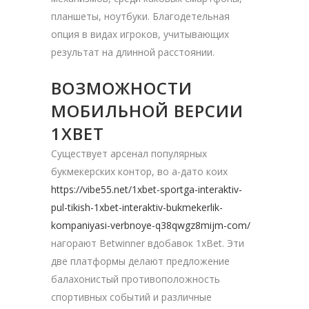
планшеты, ноутбуки. Благодетельная
опция в видах игроков, учитывающих
результат на длинной расстоянии.
ВОЗМОЖНОСТИ
МОБИЛЬНОЙ ВЕРСИИ
1XBET
Существует арсенал популярных
букмекерских контор, во а-дато коих
https://vibe55.net/1xbet-sportga-interaktiv-
pul-tikish-1xbet-interaktiv-bukmekerlik-
kompaniyasi-verbnoye-q38qwgz8mijm-com/
нагорают Betwinner вдобавок 1xBet. Эти
две платформы делают предложение
балахонистый противоположность
спортивных событий и различные