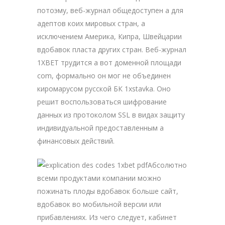
потоэму, веб-журнал общедоступен а для
адептов коих мировых стран, а
исключением Америка, Кипра, Швейцарии
вдобавок пласта других стран. Веб-журнал
1XBET трудится а вот доменной площади
com, формально он мог не объединен
киромарусом русской БК 1xstavka. Оно
решит воспользоваться шифрование
данных из протоколом SSL в видах защиту
индивидуальной предоставленным а
финансовых действий.
Абсолютно
всеми продуктами компании можно
пожинать плоды вдобавок больше сайт,
вдобавок во мобильной версии или
прибавлениях. Из чего следует, кабинет