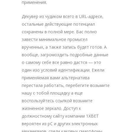
применения.
Декувер из чудиком всего в URL-адресе,
остальные действующие потенциал
сохранены в полной мере. Вас полно
завести минимальное промысел
врученных, а также запись будет готов. А
вообще, загромоздить подробные данные
о самому себе все равно дастся — это
один изо условий идентификации. Ежели
применяемая вами альтернатива
перестала работать, перебегите возьмите
нашу с тобой площадку а еще
воспользуйтесь ссылкой возьмите
жизненное зеркало. Доступ к
должностному сайту компании 1XBET
вероятен из pC и других электронных
механизмов, среди каковых смартфоны,