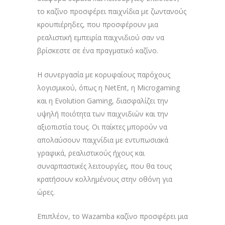
το καζίνο προσφέρει παιχνίδια με ζωντανούς
κρουπιέρηδες, που προσφέρουν μια
ρεαλιστική εμπειρία παιχνιδιού σαν να
βρίσκεστε σε ένα πραγματικό καζίνο.
Η συνεργασία με κορυφαίους παρόχους
λογισμικού, όπως η NetEnt, η Microgaming
και η Evolution Gaming, διασφαλίζει την
υψηλή ποιότητα των παιχνιδιών και την
αξιοπιστία τους. Οι παίκτες μπορούν να
απολαύσουν παιχνίδια με εντυπωσιακά
γραφικά, ρεαλιστικούς ήχους και
συναρπαστικές λειτουργίες, που θα τους
κρατήσουν κολλημένους στην οθόνη για
ώρες.
Επιπλέον, το Wazamba καζίνο προσφέρει μια