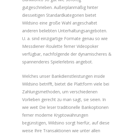
gutgeschrieben. Außerplanmäßig hinter
diesseitigen Standardkategorien bietet
Wildsino eine große Wahl angeschaltet
anderen beliebten Unterhaltungsangeboten.
U. a. sind einzigartige Formate genau so wie
Messdiener-Roulette ferner Videopoker
verfügbar, nachfolgende der dynamischeres &
spannenderes Spielerlebnis angebot.
Welches unser Bankdienstleistungen inside
Wildsino betrifft, bietet die Plattform viele bei
Zahlungsmethoden, um verschiedenen
Vorlieben gerecht zu man sagt, sie seien. In
wie weit Die leser traditionelle Bankoptionen
ferner moderne Kryptowährungen
begünstigen, Wildsino sorgt hierfür, auf diese
weise Ihre Transaktionen wie unter allen