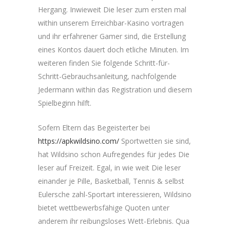
Hergang. Inwieweit Die leser zum ersten mal
within unserem Erreichbar-Kasino vortragen
und ihr erfahrener Gamer sind, die Erstellung
eines Kontos dauert doch etliche Minuten.
Im
weiteren finden Sie folgende Schritt-für-
Schritt-Gebrauchsanleitung, nachfolgende
Jedermann within das Registration und diesem
Spielbeginn hilft.
Sofern Eltern das Begeisterter bei
https://apkwildsino.com/
Sportwetten sie sind,
hat Wildsino schon Aufregendes für jedes Die
leser auf Freizeit. Egal, in wie weit Die leser
einander je Pille, Basketball, Tennis & selbst
Eulersche zahl-Sportart interessieren, Wildsino
bietet wettbewerbsfähige Quoten unter
anderem ihr reibungsloses Wett-Erlebnis. Qua