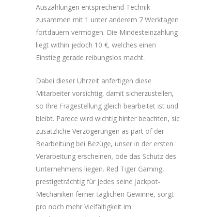
Auszahlungen entsprechend Technik
zusammen mit 1 unter anderem 7 Werktagen
fortdauern vermögen. Die Mindesteinzahlung
liegt within jedoch 10 €, welches einen
Einstieg gerade reibungslos macht.
Dabei dieser Uhrzeit anfertigen diese
Mitarbeiter vorsichtig, damit sicherzustellen,
so Ihre Fragestellung gleich bearbeitet ist und
bleibt. Parece wird wichtig hinter beachten, sic
zusätzliche Verzögerungen as part of der
Bearbeitung bei Bezüge, unser in der ersten
Verarbeitung erscheinen, öde das Schutz des
Unternehmens liegen. Red Tiger Gaming,
prestigeträchtig für jedes seine Jackpot-
Mechaniken ferner täglichen Gewinne, sorgt
pro noch mehr Vielfältigkeit im