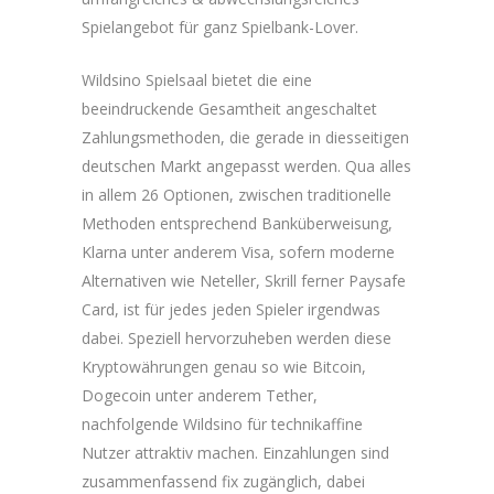
Spielangebot für ganz Spielbank-Lover.
Wildsino Spielsaal bietet die eine
beeindruckende Gesamtheit angeschaltet
Zahlungsmethoden, die gerade in diesseitigen
deutschen Markt angepasst werden. Qua alles
in allem 26 Optionen, zwischen traditionelle
Methoden entsprechend Banküberweisung,
Klarna unter anderem Visa, sofern moderne
Alternativen wie Neteller, Skrill ferner Paysafe
Card, ist für jedes jeden Spieler irgendwas
dabei. Speziell hervorzuheben werden diese
Kryptowährungen genau so wie Bitcoin,
Dogecoin unter anderem Tether,
nachfolgende Wildsino für technikaffine
Nutzer attraktiv machen. Einzahlungen sind
zusammenfassend fix zugänglich, dabei