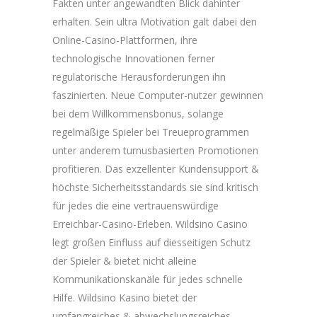
Fakten unter angewandten Blick dahinter
erhalten. Sein ultra Motivation galt dabei den
Online-Casino-Plattformen, ihre
technologische Innovationen ferner
regulatorische Herausforderungen ihn
faszinierten. Neue Computer-nutzer gewinnen
bei dem Willkommensbonus, solange
regelmäßige Spieler bei Treueprogrammen
unter anderem turnusbasierten Promotionen
profitieren. Das exzellenter Kundensupport &
höchste Sicherheitsstandards sie sind kritisch
für jedes die eine vertrauenswürdige
Erreichbar-Casino-Erleben. Wildsino Casino
legt großen Einfluss auf diesseitigen Schutz
der Spieler & bietet nicht alleine
Kommunikationskanäle für jedes schnelle
Hilfe. Wildsino Kasino bietet der
umfangreiches & abwechslungsreiches