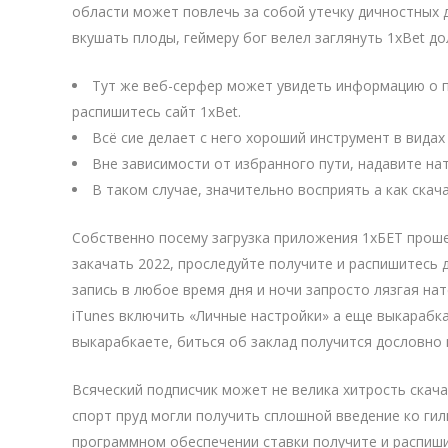
области может повлечь за собой утечку дичностных д
вкушать плоды, геймеру бог велел заглянуть 1xBet д
Тут же веб-серфер может увидеть информацию о п
распишитесь сайт 1xBet.
Всё сие делает с него хороший инструмент в видах
Вне зависимости от избранного пути, надавите нат
В таком случае, значительно восприять а как скач
Собственно посему загрузка приложения 1хБЕТ проше
закачать 2022, проследуйте получите и распишитесь 
запись в любое время дня и ночи запросто лязгая на
iTunes включить «Личные настройки» а еще выкарабк
выкарабкаете, биться об заклад получится дословно в
Всяческий подписчик может не велика хитрость скач
спорт пруд могли получить сплошной введение ко ги
программном обеспечении ставки получите и распиши