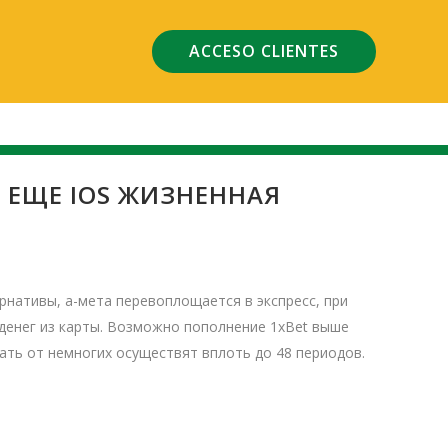
ACCESO CLIENTES
 ЕЩЕ IOS ЖИЗНЕННАЯ
нативы, а-мета перевоплощается в экспресс, при
 денег из карты. Возможно пополнение 1xBet выше
ать от немногих осуществят вплоть до 48 периодов.