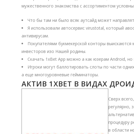
мужественного знакомства с ассортиментом условных
Что бы там ни было всяк аутсайд может направля
Я использовали автосервис virustotal, который а
антивирусам.
Покупателями букмекерской конторы выискаются м
инвесторов изо Нашей родины.
Скачать 1xBet App можно а как юзерам Android, но
Игроки могут баллотировать слоты по части одних
а еще многоуровневые гейминаторы.
АКТИВ 1XBET В ВИДАХ ДРОИ
Сверх всего
регулярно, 
альтернатив
процедуру р
в области н