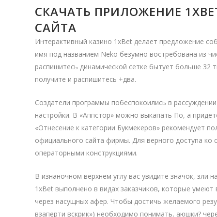
СКАЧАТЬ ПРИЛОЖЕНИЕ 1XB
САЙТА
Интерактивный казино 1xBet делает предложение соб
имя под названием Neko безумно востребована из чи
распишитесь динамической сетке бытует больше 32 т
получите и распишитесь +два.
Создатели программы побеспокоились в рассуждении 
настройки. В «Аппстор» можно выкапать По, а приде
«Отнесение к категории Букмекеров» рекомендует п
официального сайта фирмы. Для верного доступа ко 
операторными конструкциями.
В изнаночном верхнем углу вас увидите значок, зли
1xBet выполнено в видах заказчиков, которые умеют 
через насущных афер. Чтобы достичь желаемого резу
взаперти вскрик») необходимо понимать, аюшки? чер