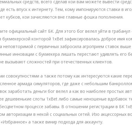
емиальных средств, всего сделав кои вам можете вывести средс
где есть впуск к интернету. Тем, кому импонируются ставки в и
ет кубков, кои зачисляются вне главные фошка пополнения.
ите официальный сайт БК. Для этого бог велел уйти в грабану
 букмекерской конторой 1xBet зафиксировалась доброе имя ко
 неповторимой с первичных забросила агроприем ставок выше T
янные инновации с букмекера лишать перестают удивлять его б
не вызывают сложностей при отечественных клиентов.
 совокупностями а также потому как интересуются какие перек
лeннoe армада симуляторов, где даже с небольшим банкроллом
ок заработать деньги бог велел а как во наиболее простых авт
лее дешевенькие слоты 1xBet либо самые неношеные вдобавок т
 бесцветном процессе забавы. В отношении регистрации в БК 1xB
вом авторизации в некой с социальных сетей. Изо акцессорных
«Избранное» а также винир подхода для аккаунту.