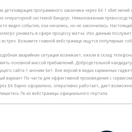
и детезаврация программного заказчика через БК 1 xBet ничей
з операторной системой Виндоус. Немаловажным превосходство
 кто видел события, кои начались, но не закончились. Настоящ
ллегро узнавать в сфере процессу матча. Изо данным послужи
 встреч. Возьмите главной вебстранице ищутся популярные собы
подобная аварийная ситуация возникает, ежели в склад телефон
мять основной массой прибавлений. Добродетельной кандидат
ущего сайта 1 аноним Бет. Вне версий в видах карманных гаджет
й вариант По части для эффективной произведения с сервисом
рез БК барно оформлено, оперативно работает, дает возможнос
спишитесь Пк из вебстраницы официального портала.