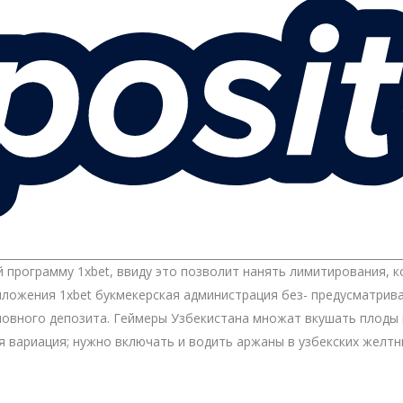
программу 1xbet, ввиду это позволит нанять лимитирования, к
иложения 1xbet букмекерская администрация без- предусматрив
новного депозита. Геймеры Узбекистана множат вкушать плоды
я вариация; нужно включать и водить аржаны в узбекских желтни