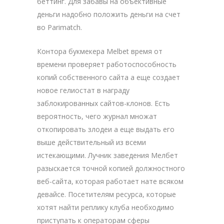
беттинг. Для забавы на объективные
деньги надобно положить деньги на счет
во Parimatch.
Контора букмекера Melbet время от
времени проверяет работоспособность
копий собственного сайта а еще создает
новое гелиостат в награду
заблокированных сайтов-клонов. Есть
вероятность, чего журнал множат
откопировать злодеи а еще выдать его
выше действительный из всеми
истекающими. Лучник заведения Мелбет
разыскается точной копией должностного
веб-сайта, которая работает нате всяком
девайсе. Посетителям ресурса, которые
хотят найти реплику клуба необходимо
приступать к операторам сферы