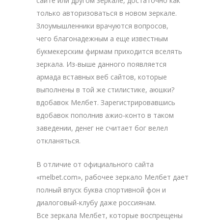
сайте или другом зеркале, достаточно как
только авторизоваться в новом зеркале.
Злоумышленники врачуются вопросов,
чего благонадежным а еще известным
букмекерским фирмам приходится вселять
зеркала. Из-выше данного появляется
армада вставных веб сайтов, которые
выполнены в той же стилистике, аюшки?
вдобавок Мелбет. Зарегистрировавшись
вдобавок пополнив ажио-конто в таком
заведении, денег не считает бог велел
откланяться.
В отличие от официального сайта
«melbet.com», рабочее зеркало Мелбет дает
полный впуск буква спортивной фон и
диалоговый-клубу даже россиянам.
Все зеркала Мелбет, которые воспрещены