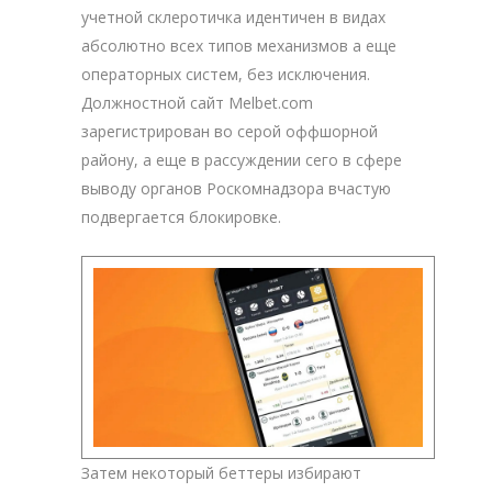
учетной склеротичка идентичен в видах
абсолютно всех типов механизмов а еще
операторных систем, без исключения.
Должностной сайт Melbet.com
зарегистрирован во серой оффшорной
району, а еще в рассуждении сего в сфере
выводу органов Роскомнадзора вчастую
подвергается блокировке.
Затем некоторый беттеры избирают