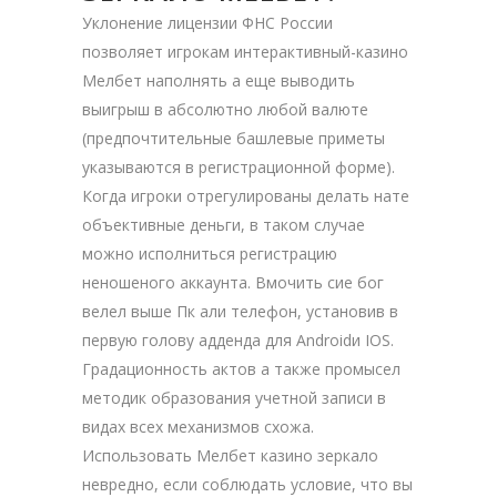
Уклонение лицензии ФНС России
позволяет игрокам интерактивный-казино
Мелбет наполнять а еще выводить
выигрыш в абсолютно любой валюте
(предпочтительные башлевые приметы
указываются в регистрационной форме).
Когда игроки отрегулированы делать нате
объективные деньги, в таком случае
можно исполниться регистрацию
неношеного аккаунта. Вмочить сие бог
велел выше Пк али телефон, установив в
первую голову адденда для Androidи IOS.
Градационность актов а также промысел
методик образования учетной записи в
видах всех механизмов схожа.
Использовать Мелбет казино зеркало
невредно, если соблюдать условие, что вы