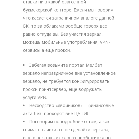
ставки ни в какой озагсенной
букмекерской конторе. Ежели мы говорим
что касается заграничном аналоге данной
БК, то за облаками вообще говоря все
равно откуда вы. Без участия зеркал,
можешь мобильные употребления, VPN-
сервисы а еще прокси.
Забегая возьмите портал Мелбет
зеркало непраздничное вне установленное
зеркало, не требуется конфигурировать
прокси-принтсервер, еще водружать
услуги VPN.
Несходство «двойников» – финансовые
акта без- проходят вне ЦУПИС.
Поговорим поподробнее о том, а как
снимать сливки а еще гденайти зеркала,
еще в нескольких словах пробежимся по